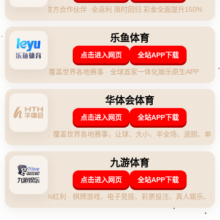
《光与影：33号远征队》反击盗版周
边：官方正版即将面世
引言：盗版周边泛滥，粉丝呼唤官方正版
在游戏圈中，《光与影：33号远征队》凭借其独特的世界观和精美的
画面设计，迅速俘获了无数玩家的心。然而，随着游戏热度的飙升，
市场上盗版周边的泛滥却让许多忠实粉丝感到失望。从劣质手办到未
经授权的T恤，这些盗版产品不仅损害了游戏的品牌形象，也让玩家
们对正版体验的期待落空。今天，我们将探讨《光与影：33号远征
队》如何通过推出官方周边来有效打击盗版，同时满足粉丝的需求。
为何盗版周边问题亟待解决
盗版周边的存在对《光与影：33号远征队》这样的热门IP来说，是一
个不容忽视的问题。首先，盗版产品质量往往参差不齐，无论是材质
还是设计细节，都无法达到官方标准，这直接影响了玩家的购买体
验。其次，盗版市场的猖獗还可能导致官方收益受损，进而影响到游
戏后续内容的开发和优化。更重要的是，购买盗版产品的玩家无形中