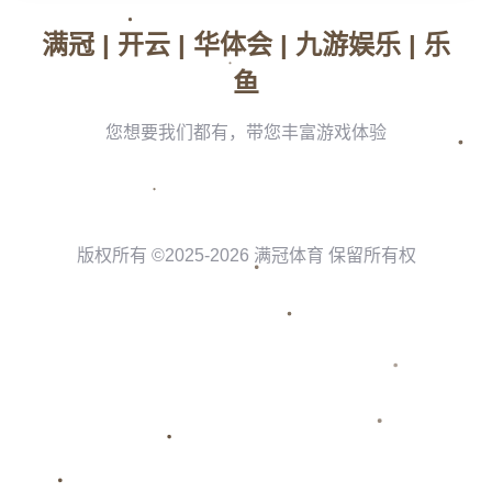
化、玩法改进上的用心。评测中提到，重制版在保留原作精髓的同
时，对画质进行了大幅提升，尤其是光影效果让人眼前一亮。
不过，也有玩家表示，虽然评分不错，但部分BUG和操作手感仍需优
化。你是否也对这款重制版抱有期待？不妨留言分享你的看法！值得
一提的是，《老滚4RE》的高分评价无疑为后续的重制作品树立了标
杆，让我们拭目以待其正式发售后能否带来更多惊喜。
光与影团队致谢中国玩家：文化共鸣的力量
另一则令人振奋的消息来自《光与影》开发团队。他们在近期的一次
官方声明中，特意对中国玩家表达了感谢，称中国市场的支持与反馈
为游戏的成功提供了重要助力。据悉，这款融合东方元素的奇幻冒险
游戏，在设计过程中借鉴了不少中国传统文化元素，例如建筑风格和
神话传说，这让许多国内玩家倍感亲切。
团队还透露，在游戏测试阶段，中国玩家的积极参与和建设性意见帮
助他们完善了许多细节。这种跨文化的互动，不仅体现了游戏行业的
全球化趋势，也让我们看到中国市场在全球游戏领域的影响力日益增
强。你是否也在《光与影》中找到过熟悉的文化符号？这种认同感是